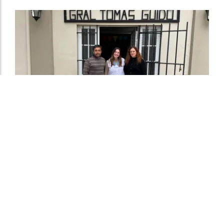
Sofía Masutti: "Fortalecer la educación rural
es apostar al arraigo y al futuro de nuestras
comunidades"
El Departamental
06 de agosto de 2026
MAS SECCIONES - EDUCACIÓN
Junto a los concejales Agustín Peretti y Gonzalo Rui,
recorrió cuatro instituciones educativas rurales de
Suardi. Dialogaron con directivos, docentes y familias,