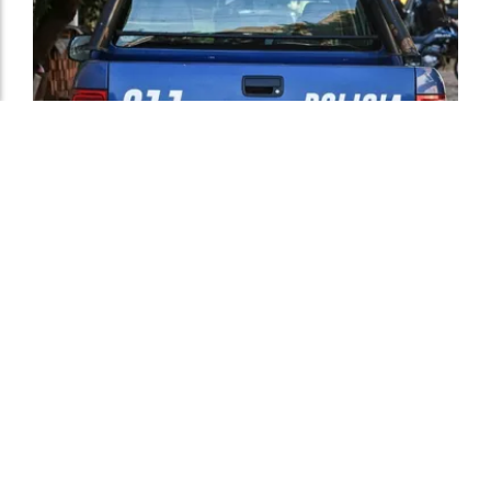
San Cristóbal: se denunciaron varios hechos
policiales durante el fin de semana
El Departamental
10 de agosto de 2026
POLICIALES
Entre los casos más relevantes se encuentran robos a
comercios y viviendas, una agresión que dejó a un
hombre con lesiones graves y procedimientos que
terminaron con personas aprehendidas