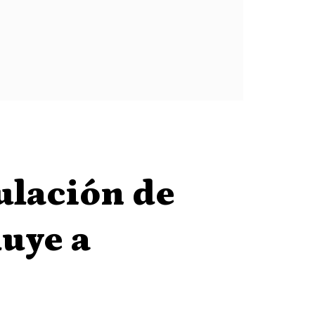
culación de
luye a