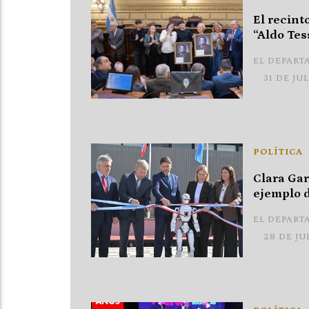
El recint
“Aldo Tes
EL DEPART
31 DE JU
POLÍTICA
Clara Gar
ejemplo d
EL DEPART
28 DE JU