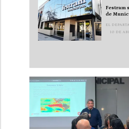
Festram s
de Munic
EL DEPART
10 DE AB