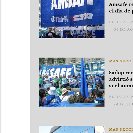
Amsafe r
el día de
EL DEPART
03 DE A
MAS SECCI
Sadop rec
advirtió 
si el aum
EL DEPART
24 DE JU
MAS SECCI