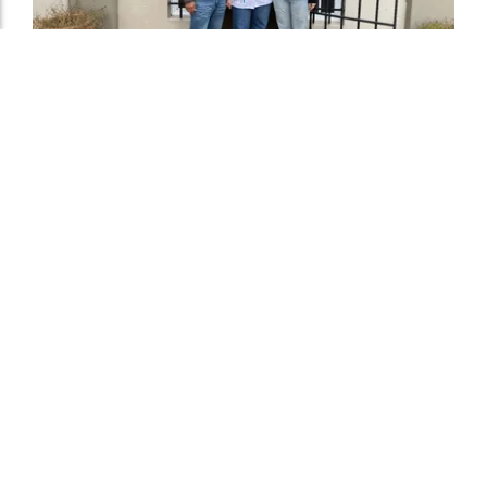
Sofía Masutti: "Fortalecer la educación rural
es apostar al arraigo y al futuro de nuestras
comunidades"
El Departamental
06 de agosto de 2026
MAS SECCIONES - EDUCACIÓN
Junto a los concejales Agustín Peretti y Gonzalo Rui,
recorrió cuatro instituciones educativas rurales de
Suardi. Dialogaron con directivos, docentes y familias,
y entregaron materiales y herramientas para
acompañar el trabajo cotidiano de cada escuela.