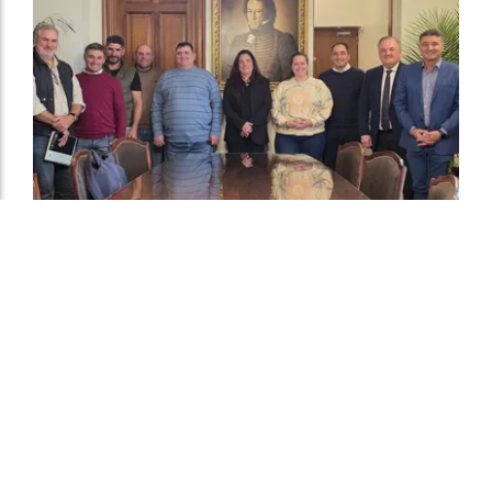
Autoridades provinciales y comunales
evaluaron proyectos de obras hídricas para
Las Palmeras
El Departamental
07 de agosto de
MAS SECCIONES - OBRAS PÚBLICAS
2026
Se confirmó que la limpieza del canal secundario 3
comenzará a fines de agosto. Por su parte el senador
Michlig adelantó que se gestiona una motoniveladora