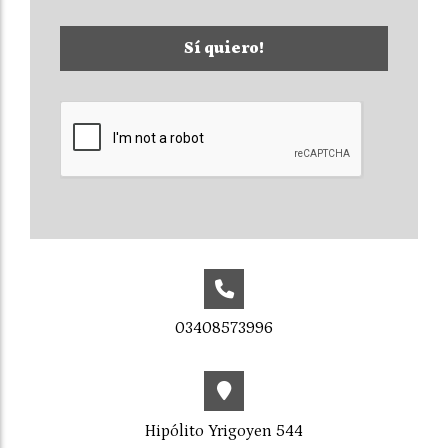
Sí quiero!
03408573996
Hipólito Yrigoyen 544