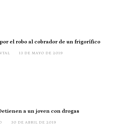
or el robo al cobrador de un frigorífico
NTAL
13 DE MAYO DE 2019
Detienen a un joven con drogas
O
30 DE ABRIL DE 2019