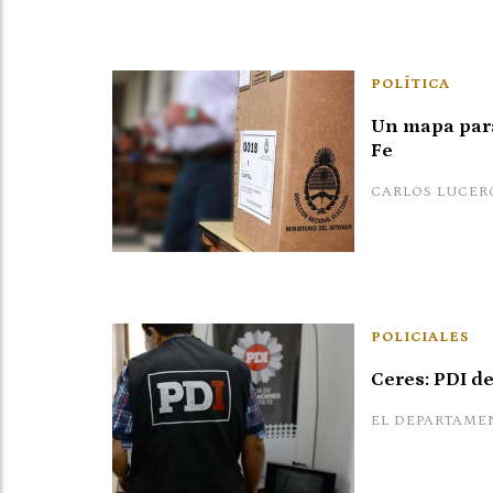
POLÍTICA
Un mapa para
Fe
CARLOS LUCER
POLICIALES
Ceres: PDI d
EL DEPARTAME