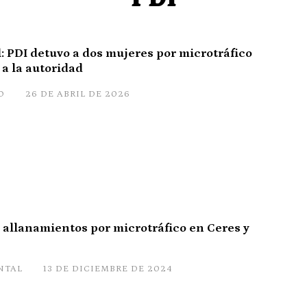
l: PDI detuvo a dos mujeres por microtráfico
 a la autoridad
O
26 DE ABRIL DE 2026
n allanamientos por microtráfico en Ceres y
NTAL
13 DE DICIEMBRE DE 2024