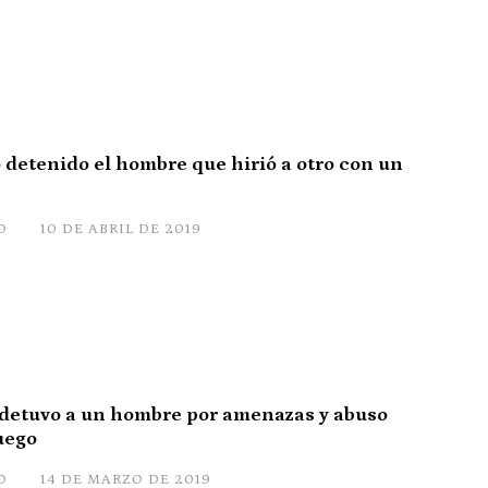
 detenido el hombre que hirió a otro con un
O
10 DE ABRIL DE 2019
 detuvo a un hombre por amenazas y abuso
uego
O
14 DE MARZO DE 2019