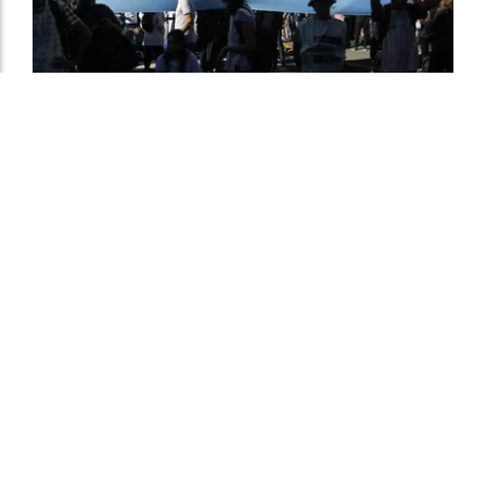
Siete científicos por día se quedan sin
trabajo desde que asumió Milei
El Departamental
05 de agosto de 2026
MAS SECCIONES - SOCIEDAD
Según un nuevo informe del Grupo EPC, en casi tres
años se destruyeron 6400 puestos de empleo en el
sector científico y tecnológico.