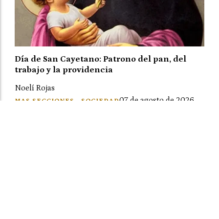
Día de San Cayetano: Patrono del pan, del
trabajo y la providencia
Noelí Rojas
07 de agosto de 2026
MAS SECCIONES - SOCIEDAD
Cada 7 de agosto se conmemora el Día de San
Cayetano, patrono acompaña a quienes piden pan,
trabajo y esperanza. A este santo, se lo venera y se lo
recuerda especialmente por su ayuda a los pobres.