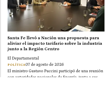
Santa Fe llevó a Nación una propuesta para
aliviar el impacto tarifario sobre la industria
junto a la Región Centro
El Departamental
07 de agosto de 2026
POLÍTICA
El ministro Gustavo Puccini participó de una reunión
con autoridades nacionales de Energía, junto a sus
pares de Córdoba y Entre Ríos. Las provincias
expusieron el impacto de los cargos estacionales
sobre el sector productivo y propusieron un esquema
de diferimiento de pagos para los meses de mayor
consumo, sin requerir subsidios.