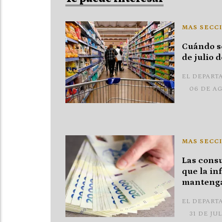
MAS SECC
Cuándo se
de julio 
EL DEPART
06 DE A
MAS SECC
Las consu
que la inf
mantenga
EL DEPART
31 DE JU