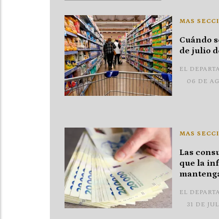
MAS SECC
Cuándo se
de julio 
EL DEPART
06 DE A
MAS SECC
Las consu
que la inf
mantenga
EL DEPART
31 DE JU