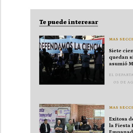
Te puede interesar
MAS SECCI
Siete cien
quedan si
asumió M
EL DEPART
05 DE A
MAS SECCI
Exitosa d
la Fiesta 
Empanada