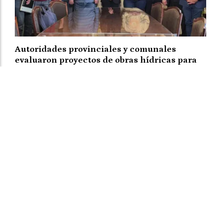
Autoridades provinciales y comunales
evaluaron proyectos de obras hídricas para
Las Palmeras
El Departamental
07 de agosto de
MAS SECCIONES - OBRAS PÚBLICAS
2026
Se confirmó que la limpieza del canal secundario 3
comenzará a fines de agosto. Por su parte el senador
Michlig adelantó que se gestiona una motoniveladora
en uso para la comuna de Las Palmeras.